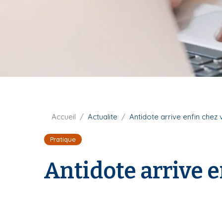
i
p
a
l
F
Accueil
Actualite
Antidote arrive enfin chez 
i
Pratique
l
d
Antidote arrive e
'
A
r
i
a