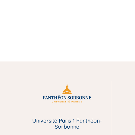
M
e
Université Paris 1 Panthéon-
n
Sorbonne