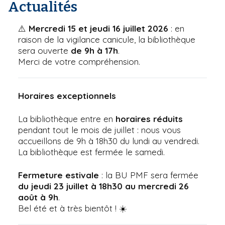
'
Actualités
i
A
r
p
⚠️
Mercredi 15 et jeudi 16 juillet 2026
: en
i
a
raison de la vigilance canicule, la bibliothèque
a
l
n
sera ouverte
de 9h à 17h
.
e
Merci de votre compréhension.
Horaires exceptionnels
La bibliothèque entre en
horaires réduits
pendant tout le mois de juillet : nous vous
accueillons de 9h à 18h30 du lundi au vendredi.
La bibliothèque est fermée le samedi.
Fermeture estivale
: la BU PMF sera fermée
du jeudi 23 juillet à 18h30 au mercredi 26
août à 9h
.
Bel été et à très bientôt ! ☀️