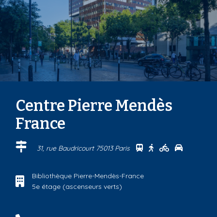
u
v
r
a
g
e
s
u
r
M
Centre Pierre Mendès
i
k
France
a
d
o
Se rendre au centre
Se rendre au cen
Se rendre au
Se rendre
31, rue Baudricourt 75013 Paris
Bibliothèque Pierre-Mendès-France
5e étage (ascenseurs verts)