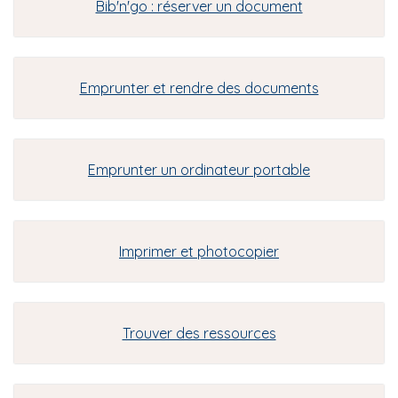
'
Bib'n'go : réserver un document
i
A
r
p
i
a
a
l
n
Emprunter et rendre des documents
e
Emprunter un ordinateur portable
Imprimer et photocopier
Trouver des ressources