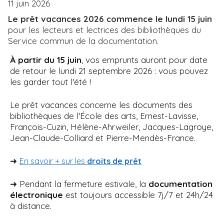
11 juin 2026
i
Le prêt vacances 2026 commence le
lundi 15 juin
p
pour les lecteurs et lectrices des bibliothèques du
a
Service commun de la documentation.
l
À partir du 15 juin
, vos emprunts auront pour date
de retour le lundi 21 septembre 2026 : vous pouvez
les garder tout l'été !
Le prêt vacances concerne les documents des
bibliothèques de l'École des arts, Ernest-Lavisse,
François-Cuzin, Hélène-Ahrweiler, Jacques-Lagroye,
Jean-Claude-Colliard et Pierre-Mendès-France.
➜
En savoir + sur les
droits de prêt
➜ Pendant la fermeture estivale, la
documentation
électronique
est toujours accessible 7j/7 et 24h/24
à distance.